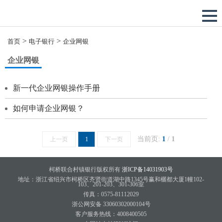
>
>
首页
电子银行
企业网银
企业网银
新一代企业网银操作手册
如何申请企业网银？
当前页:
1
/
1
上一页
1
下一页
柯桥联合村镇银行版权所有
浙ICP备14031903号
地址：浙江省绍兴市柯桥区齐贤街道湖中路1345号赢和欐都大厦1幢102-
103、201-203、301-306室
传真：0575-81112029
浙公网安备 33060302000104号
客户服务热线：4008400505